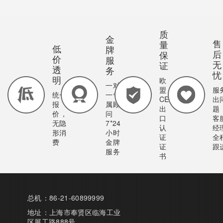
质
金
售
量
低
牌
后
保
价
服
无
证
透
务
忧
明
欧
一对
盟
服
统一
一专
CE
出
报
属顾
出
题
价，
问
口
客
无隐
7*24
认
经
形消
小时
证
全
费
金牌
证
跟
服务
书
总机：86-21-60899999
地址：上海市奉贤区临海工业
区展工路888号