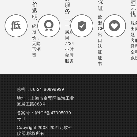
后
保
价
服
无
证
透
务
忧
明
欧
一对
盟
服
统一
一专
CE
出
报
属顾
出
题
价，
问
口
客
无隐
7*24
认
经
形消
小时
证
全
费
金牌
证
跟
服务
书
总机：86-21-60899999
地址：上海市奉贤区临海工业
区展工路888号
备案号：
沪ICP备47395039
号-1
Copyright 2008-2021污软件
仪器.版权所有