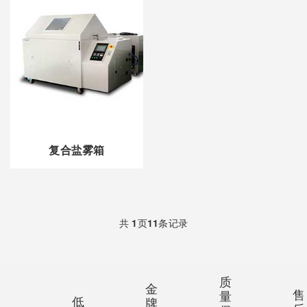
复合盐雾箱
共
1
页
11
条记录
质
金
售
量
低
牌