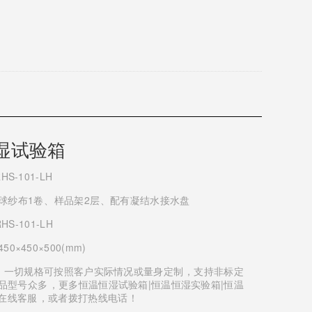
湿试验箱
HS-101-LH
球纱布1卷、样品架2层、配有凝结水接水盘
RHS-101-LH
50×450×500(mm)
1、一切规格可按照客户实际情况或量身定制，支持非标定
：本产品型号众多，更多恒温恒湿试验箱|恒温恒湿实验箱|恒温
客服，或者拨打热线电话！